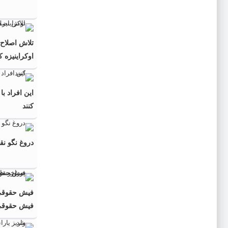
تلاش اصلاح‌
اوکراینیزه ک
این افراد ب
کنند
دروغ نگو نق
فیش حقوقی
به‌روزرسانی